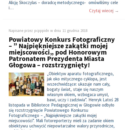
Alicję Skoczylas – doradcę metodycznego- omówiliśmy cele
i…
Czytaj wiecej →
Napisane przez
pcpppidn
w dniu
11 grudnia 2018
Powiatowy Konkurs Fotograficzny
– ” Najpiękniejsze zakątki mojej
miejscowości„ pod Honorowym
Patronatem Prezydenta Miasta
Głogowa – rozstrzygnięty!
„Obiektyw aparatu fotograficznego,
jak oko mitycznego cyklopa, jest
wszechwidzące: ukazuje nam cały,
bogaty świat, staje się naszym
własnym okiem, wzbogaca umysł,
bawi, uczy i zadziwia”. Henryk Latoś 28
listopada w Bibliotece Pedagogicznej w Głogowie odbyło
się rozstrzygnięcie Powiatowego Konkursu
Fotograficznego – „Najpiękniejsze zakątki mojej
miejscowości”. Mali fotoreporterzy mieli za zadanie okiem
obiektywu uchwycić niepowtarzalne walory przyrodnicze,