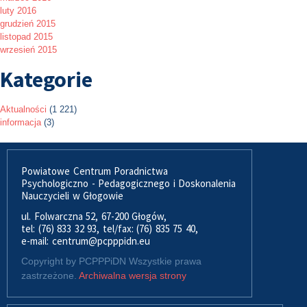
luty 2016
grudzień 2015
listopad 2015
wrzesień 2015
Kategorie
Aktualności
(1 221)
informacja
(3)
Powiatowe Centrum Poradnictwa
Psychologiczno - Pedagogicznego i Doskonalenia
Nauczycieli w Głogowie
ul. Folwarczna 52, 67-200 Głogów,
tel: (76) 833 32 93, tel/fax: (76) 835 75 40,
e-mail: centrum@pcpppidn.eu
Copyright by PCPPPiDN Wszystkie prawa
zastrzeżone.
Archiwalna wersja strony