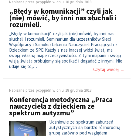
Napisane przez
pcpppidn
w dniu
18 grudnia 2018
„Błędy w komunikacji” czyli jak
(nie) mówić, by inni nas słuchali i
rozumieli.
„Błędy w komunikacji” czyli jak (nie) mówić, by inni nas
słuchali i rozumieli. Seminarium dla uczestników Sieci
Współpracy i Samokształcenia Nauczycieli Pracujących z
Dzieckiem ze SPE Każdy z nas inaczej widzi świat, ma
swoją własną mapę rzeczywistości. Z tymi mapami i swoją
wizją świata próbujemy się spotkać i dogadać z innymi. Nie
udaje się to,…
Czytaj wiecej →
Napisane przez
pcpppidn
w dniu
18 grudnia 2018
Konferencja metodyczna „Praca
nauczyciela z dzieckiem ze
spektrum autyzmu”
Uczniowie ze spektrum zaburzeń
autystycznych są bardzo różnorodną
grupą zarówno pod względem