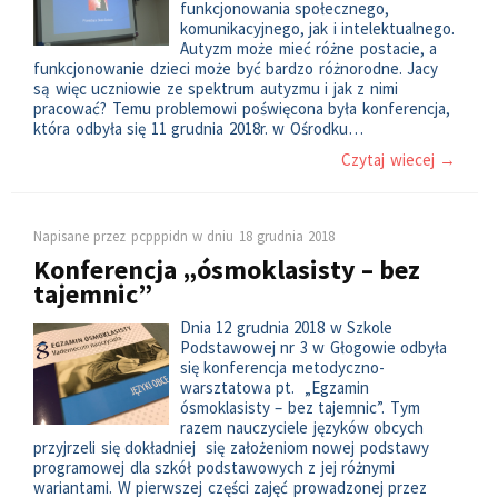
funkcjonowania społecznego,
komunikacyjnego, jak i intelektualnego.
Autyzm może mieć różne postacie, a
funkcjonowanie dzieci może być bardzo różnorodne. Jacy
są więc uczniowie ze spektrum autyzmu i jak z nimi
pracować? Temu problemowi poświęcona była konferencja,
która odbyła się 11 grudnia 2018r. w Ośrodku…
Czytaj wiecej →
Napisane przez
pcpppidn
w dniu
18 grudnia 2018
Konferencja „ósmoklasisty – bez
tajemnic”
Dnia 12 grudnia 2018 w Szkole
Podstawowej nr 3 w Głogowie odbyła
się konferencja metodyczno-
warsztatowa pt. „Egzamin
ósmoklasisty – bez tajemnic”. Tym
razem nauczyciele języków obcych
przyjrzeli się dokładniej się założeniom nowej podstawy
programowej dla szkół podstawowych z jej różnymi
wariantami. W pierwszej części zajęć prowadzonej przez