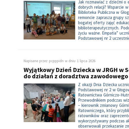
Jak rozmawiać z dziećmi o 
dobrych relacji? Wsparcie w
Biblioteka Publiczna w Gło
remoncie zaprasza grupy sz
bogatej oferty zajęć edukac
biblioterapeutycznych. Po
życiu ważne. Empatia” uczni
Podstawowej nr 2 uczestni
Napisane przez
pcpppidn
w dniu
1 lipca 2026
Wyjątkowy Dzień Dziecka w JRGH w Sob
do działań z doradztwa zawodowego
Z okazji Dnia Dziecka uczni
Podstawowej nr 2 w Głogow
Ratownictwa Górniczo-Hutn
Przewodnikiem podczas wiz
– kierownik zmianowy Górn
Ratowniczego, który przybli
ratowników oraz zaprezento
wykorzystywany podczas ak
obserwowali przekazanie zm