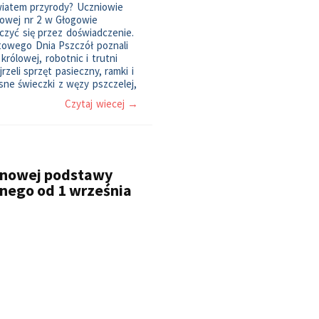
wiatem przyrody? Uczniowie
wowej nr 2 w Głogowie
 uczyć się przez doświadczenie.
atowego Dnia Pszczół poznali
 królowej, robotnic i trutni
rzeli sprzęt pasieczny, ramki i
sne świeczki z węzy pszczelej,
Czytaj wiecej →
 nowej podstawy
nego od 1 września