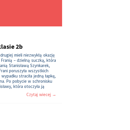
lasie 2b
drugiej mieli niezwykłą okazję
Franią – dzielną suczką, która
anią Stanisławą Szynkarek,
 Frani poruszyła wszystkich
 wypadku straciła jedną łapkę,
na. Po pobycie w schronisku
isławy, która otoczyła ją
Czytaj wiecej →