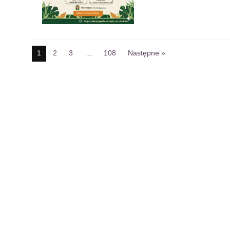
1
2
3
…
108
Następne »