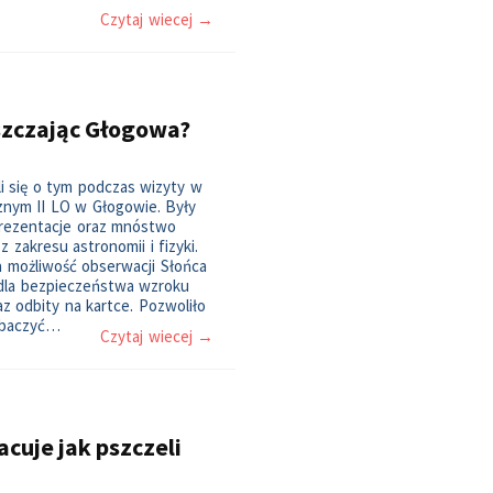
Czytaj wiecej →
szczając Głogowa?
li się o tym podczas wizyty w
nym II LO w Głogowie. Były
prezentacje oraz mnóstwo
 zakresu astronomii i fizyki.
a możliwość obserwacji Słońca
 dla bezpieczeństwa wzroku
az odbity na kartce. Pozwoliło
obaczyć…
Czytaj wiecej →
acuje jak pszczeli