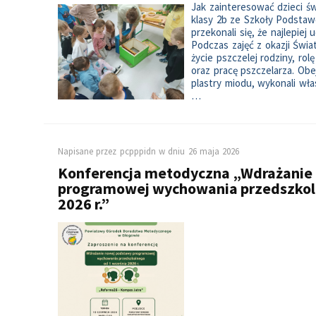
Jak zainteresować dzieci ś
klasy 2b ze Szkoły Podsta
przekonali się, że najlepiej
Podczas zajęć z okazji Świ
życie pszczelej rodziny, rolę
oraz pracę pszczelarza. Obej
plastry miodu, wykonali wła
…
Napisane przez
pcpppidn
w dniu
26 maja 2026
Konferencja metodyczna „Wdrażanie
programowej wychowania przedszkol
2026 r.”