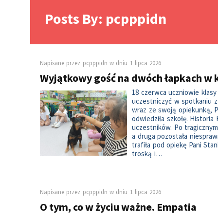
Posts By: pcpppidn
Napisane przez
pcpppidn
w dniu
1 lipca 2026
Wyjątkowy gość na dwóch łapkach w k
18 czerwca uczniowie klasy 
uczestniczyć w spotkaniu z 
wraz ze swoją opiekunką, P
odwiedziła szkołę. Historia
uczestników. Po tragicznym
a druga pozostała niespraw
trafiła pod opiekę Pani Stan
troską i…
Napisane przez
pcpppidn
w dniu
1 lipca 2026
O tym, co w życiu ważne. Empatia