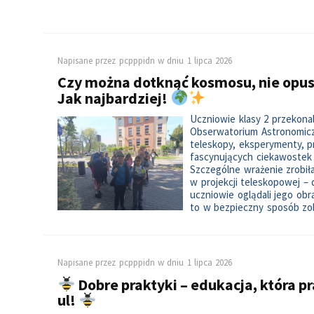
Napisane przez
pcpppidn
w dniu
1 lipca 2026
Czy można dotknąć kosmosu, nie opu
Jak najbardziej!
Uczniowie klasy 2 przekona
Obserwatorium Astronomicz
teleskopy, eksperymenty, 
fascynujących ciekawostek z
Szczególne wrażenie zrobił
w projekcji teleskopowej –
uczniowie oglądali jego obr
to w bezpieczny sposób z
Napisane przez
pcpppidn
w dniu
1 lipca 2026
Dobre praktyki – edukacja, która pr
ul!