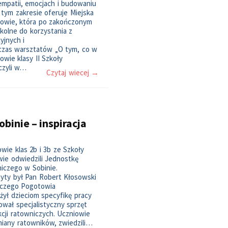
empatii, emocjach i budowaniu
 tym zakresie oferuje Miejska
gowie, która po zakończonym
kolne do korzystania z
yjnych i
dczas warsztatów „O tym, co w
owie klasy II Szkoły
czyli w…
Czytaj wiecej →
inie – inspiracja
owie klas 2b i 3b ze Szkoły
ie odwiedzili Jednostkę
iczego w Sobinie.
yty był Pan Robert Kłosowski
iczego Pogotowia
żył dzieciom specyfikę pracy
wał specjalistyczny sprzęt
cji ratowniczych. Uczniowie
iany ratowników, zwiedzili…