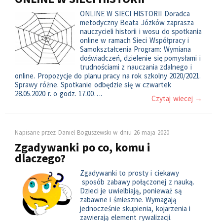
ONLINE W SIECI HISTORII Doradca
metodyczny Beata Józków zaprasza
nauczycieli historii i wosu do spotkania
online w ramach Sieci Współpracy i
Samokształcenia Program: Wymiana
doświadczeń, dzielenie się pomysłami i
trudnościami z nauczania zdalnego i
online. Propozycje do planu pracy na rok szkolny 2020/2021.
Sprawy różne. Spotkanie odbędzie się w czwartek
28.05.2020 r. o godz. 17.00….
Czytaj wiecej →
Napisane przez
Daniel Boguszewski
w dniu
26 maja 2020
Zgadywanki po co, komu i
dlaczego?
Zgadywanki to prosty i ciekawy
sposób zabawy połączonej z nauką.
Dzieci je uwielbiają, ponieważ są
zabawne i śmieszne. Wymagają
jednocześnie skupienia, kojarzenia i
zawierają element rywalizacji.