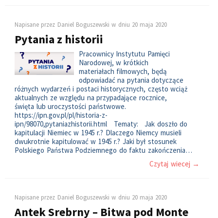
Napisane przez
Daniel Boguszewski
w dniu
20 maja 2020
Pytania z historii
Pracownicy Instytutu Pamięci
Narodowej, w krótkich
materiałach filmowych, będą
odpowiadać na pytania dotyczące
różnych wydarzeń i postaci historycznych, często wciąż
aktualnych ze względu na przypadające rocznice,
święta lub uroczystości państwowe.
https://ipn.gov.pl/pl/historia-z-
ipn/98070,pytaniazhistorii.html Tematy: Jak doszło do
kapitulacji Niemiec w 1945 r.? Dlaczego Niemcy musieli
dwukrotnie kapitulować w 1945 r.? Jaki był stosunek
Polskiego Państwa Podziemnego do faktu zakończenia…
Czytaj wiecej →
Napisane przez
Daniel Boguszewski
w dniu
20 maja 2020
Antek Srebrny – Bitwa pod Monte