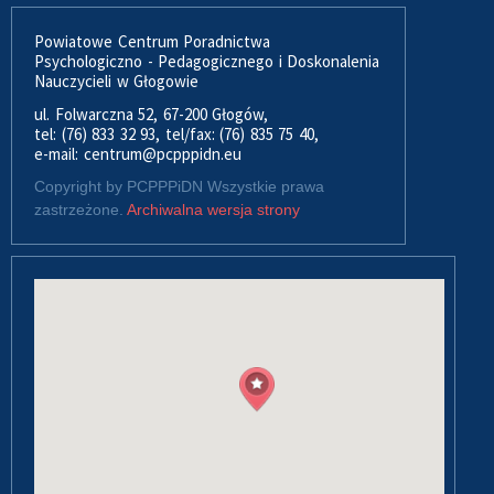
Powiatowe Centrum Poradnictwa
Psychologiczno - Pedagogicznego i Doskonalenia
Nauczycieli w Głogowie
ul. Folwarczna 52, 67-200 Głogów,
tel: (76) 833 32 93, tel/fax: (76) 835 75 40,
e-mail: centrum@pcpppidn.eu
Copyright by PCPPPiDN Wszystkie prawa
zastrzeżone.
Archiwalna wersja strony