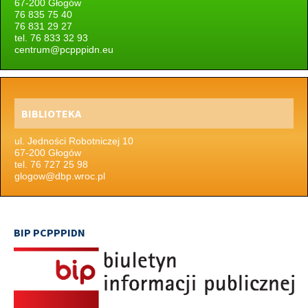
67-200 Głogów
76 835 75 40
76 831 29 27
tel. 76 833 32 93
centrum@pcpppidn.eu
BIBLIOTEKA
ul. Jedności Robotniczej 10
67-200 Głogów
tel. 76 727 25 98
glogow@dbp.wroc.pl
BIP PCPPPIDN