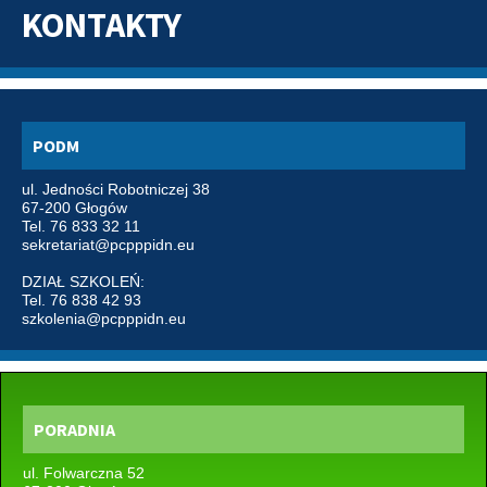
KONTAKTY
PODM
ul. Jedności Robotniczej 38
67-200 Głogów
Tel. 76 833 32 11
sekretariat@pcpppidn.eu
DZIAŁ SZKOLEŃ:
Tel. 76 838 42 93
szkolenia@pcpppidn.eu
PORADNIA
ul. Folwarczna 52