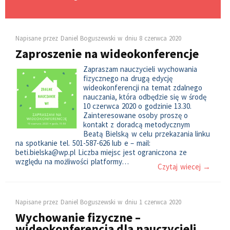
Napisane przez
Daniel Boguszewski
w dniu
8 czerwca 2020
Zaproszenie na wideokonferencje
Zapraszam nauczycieli wychowania
fizycznego na drugą edycję
wideokonferencji na temat zdalnego
nauczania, która odbędzie się w środę
10 czerwca 2020 o godzinie 13.30.
Zainteresowane osoby proszę o
kontakt z doradcą metodycznym
Beatą Bielską w celu przekazania linku
na spotkanie tel. 501-587-626 lub e – mail:
beti.bielska@wp.pl Liczba miejsc jest ograniczona ze
względu na możliwości platformy…
Czytaj wiecej →
Napisane przez
Daniel Boguszewski
w dniu
1 czerwca 2020
Wychowanie fizyczne –
wideokonferencja dla nauczycieli