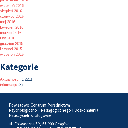
październik 2016
wrzesień 2016
sierpień 2016
czerwiec 2016
maj 2016
kwiecień 2016
marzec 2016
luty 2016
grudzień 2015
listopad 2015
wrzesień 2015
Kategorie
Aktualności
(1 221)
informacja
(3)
Powiatowe Centrum Poradnictwa
Psychologiczno - Pedagogicznego i Doskonalenia
Nauczycieli w Głogowie
ul. Folwarczna 52, 67-200 Głogów,