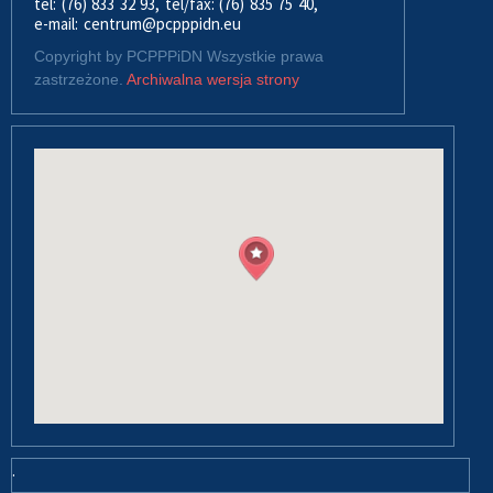
tel: (76) 833 32 93, tel/fax: (76) 835 75 40,
e-mail: centrum@pcpppidn.eu
Copyright by PCPPPiDN Wszystkie prawa
zastrzeżone.
Archiwalna wersja strony
.