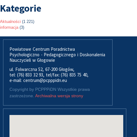
Kategorie
Aktualności
(1 221)
informacja
(3)
Powiatowe Centrum Poradnictwa
Psychologiczno - Pedagogicznego i Doskonalenia
Nauczycieli w Głogowie
ul. Folwarczna 52, 67-200 Głogów,
tel: (76) 833 32 93, tel/fax: (76) 835 75 40,
e-mail: centrum@pcpppidn.eu
Copyright by PCPPPiDN Wszystkie prawa
zastrzeżone.
Archiwalna wersja strony