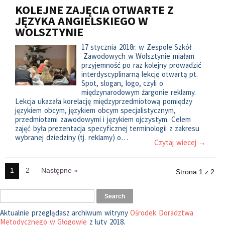
KOLEJNE ZAJĘCIA OTWARTE Z
JĘZYKA ANGIELSKIEGO W
WOLSZTYNIE
17 stycznia 2018r. w Zespole Szkół
Zawodowych w Wolsztynie miałam
przyjemność po raz kolejny prowadzić
interdyscyplinarną lekcję otwartą pt.
Spot, slogan, logo, czyli o
międzynarodowym żargonie reklamy.
Lekcja ukazała korelację międzyprzedmiotową pomiędzy
językiem obcym, językiem obcym specjalistycznym,
przedmiotami zawodowymi i językiem ojczystym. Celem
zajęć była prezentacja specyficznej terminologii z zakresu
wybranej dziedziny (tj. reklamy) o…
Czytaj wiecej →
1
2
Następne »
Strona 1 z 2
Aktualnie przeglądasz archiwum witryny
Ośrodek Doradztwa
Metodycznego w Głogowie
z luty 2018.