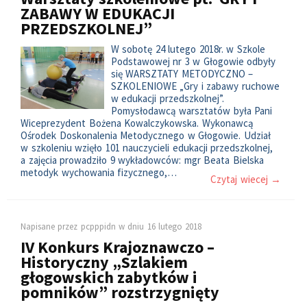
ZABAWY W EDUKACJI
PRZEDSZKOLNEJ”
W sobotę 24 lutego 2018r. w Szkole
Podstawowej nr 3 w Głogowie odbyły
się WARSZTATY METODYCZNO –
SZKOLENIOWE „Gry i zabawy ruchowe
w edukacji przedszkolnej”.
Pomysłodawcą warsztatów była Pani
Wiceprezydent Bożena Kowalczykowska. Wykonawcą
Ośrodek Doskonalenia Metodycznego w Głogowie. Udział
w szkoleniu wzięło 101 nauczycieli edukacji przedszkolnej,
a zajęcia prowadziło 9 wykładowców: mgr Beata Bielska
metodyk wychowania fizycznego,…
Czytaj wiecej →
Napisane przez
pcpppidn
w dniu
16 lutego 2018
IV Konkurs Krajoznawczo –
Historyczny „Szlakiem
głogowskich zabytków i
pomników” rozstrzygnięty