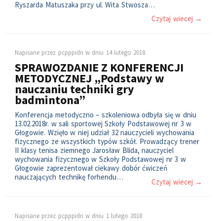
Ryszarda Matuszaka przy ul. Wita Stwosza…
Czytaj wiecej →
Napisane przez
pcpppidn
w dniu
14 lutego 2018
SPRAWOZDANIE Z KONFERENCJI
METODYCZNEJ „Podstawy w
nauczaniu techniki gry
badmintona”
Konferencja metodyczno – szkoleniowa odbyła się w dniu
13.02.2018r. w sali sportowej Szkoły Podstawowej nr 3 w
Głogowie. Wzięło w niej udział 32 nauczycieli wychowania
fizycznego ze wszystkich typów szkół. Prowadzący trener
II klasy tenisa ziemnego Jarosław Blida, nauczyciel
wychowania fizycznego w Szkoły Podstawowej nr 3 w
Głogowie zaprezentował ciekawy dobór ćwiczeń
nauczających technikę forhendu…
Czytaj wiecej →
Napisane przez
pcpppidn
w dniu
1 lutego 2018