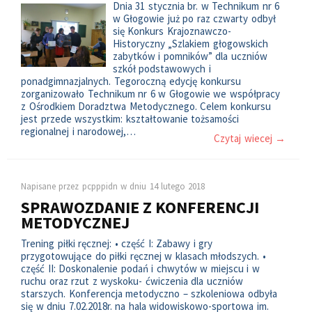
Dnia 31 stycznia br. w Technikum nr 6
w Głogowie już po raz czwarty odbył
się Konkurs Krajoznawczo-
Historyczny „Szlakiem głogowskich
zabytków i pomników” dla uczniów
szkół podstawowych i
ponadgimnazjalnych. Tegoroczną edycję konkursu
zorganizowało Technikum nr 6 w Głogowie we współpracy
z Ośrodkiem Doradztwa Metodycznego. Celem konkursu
jest przede wszystkim: kształtowanie tożsamości
regionalnej i narodowej,…
Czytaj wiecej →
Napisane przez
pcpppidn
w dniu
14 lutego 2018
SPRAWOZDANIE Z KONFERENCJI
METODYCZNEJ
Trening piłki ręcznej: • część I: Zabawy i gry
przygotowujące do piłki ręcznej w klasach młodszych. •
część II: Doskonalenie podań i chwytów w miejscu i w
ruchu oraz rzut z wyskoku- ćwiczenia dla uczniów
starszych. Konferencja metodyczno – szkoleniowa odbyła
się w dniu 7.02.2018r. na hala widowiskowo-sportowa im.