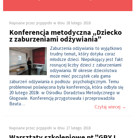
Napisane przez
pcpppidn
w dniu
28 lutego 2018
Konferencja metodyczna „Dziecko
z zaburzeniami odżywiania”
Zaburzenia odżywiania to wyjątkowo
trudny temat, który dotyka coraz
młodsze dzieci. Niepokojący jest fakt
rosnącej liczby dzieci z zaburzeniami
odżywiania. W okresie dzieciństwa
może mieć początek cała gama
zaburzeń odżywiania o podłożu psychologicznym. Temu
problemowi poświęcona była konferencja, która odbyła się
20 lutego 2018r. w Ośrodku Doradztwa Metodycznego w
Głogowie. Konferencję przygotowała i przeprowadziła
Beata…
Czytaj wiecej →
Napisane przez
pcpppidn
w dniu
27 lutego 2018
Warsztaty szkoleniowe pt.”GRY I