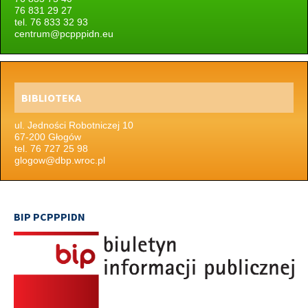
76 831 29 27
tel. 76 833 32 93
centrum@pcpppidn.eu
BIBLIOTEKA
ul. Jedności Robotniczej 10
67-200 Głogów
tel. 76 727 25 98
glogow@dbp.wroc.pl
BIP PCPPPIDN