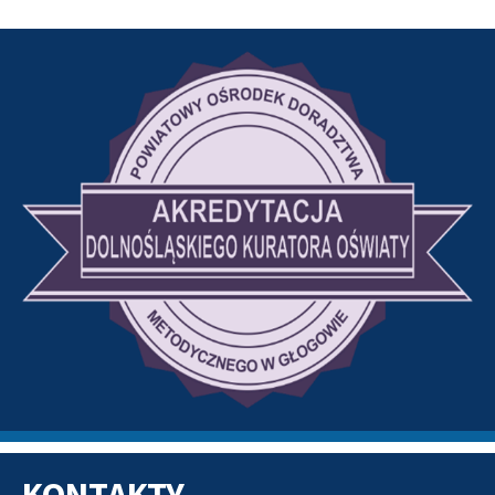
Zaproszenie
Sprawozdanie
„Granty, projekty, nabory – czyli
jak i skąd pozyskiwać środki na
działanie sieci”
Zaproszenie
Sprawozdanie
Zdjęcie
„Motywacja i jej brak – skąd
czerpać energię dla siebie i swoich
uczniów. Przeprowadzenie sesji
Q&A z członkami sieci w celu
wymiany wiedzy, doświadczeń i
opinii””
Zaproszenie
Zdjęcia
1
2
3
4
5
Sprawozdanie
„”Bez pracy nie ma kołaczy” – od
ewaluacji do satysfakcji”
Zaproszenie
Plakat
Sprawozdanie