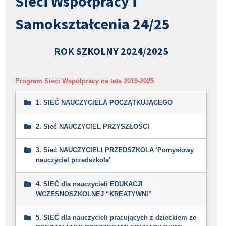
Sieci Współpracy i
Samokształcenia 24/25
ROK SZKOLNY 2024/2025
Program Sieci Współpracy na lata 2019-2025
1. SIEĆ NAUCZYCIELA POCZĄTKUJĄCEGO
2. Sieć NAUCZYCIEL PRZYSZŁOŚCI
Plan pracy sieci
Plan pracy Sieci
3. Sieć NAUCZYCIELI PRZEDSZKOLA 'Pomysłowy
Deklaracja przystąpienia do Sieci
nauczyciel przedszkola'
Plan pracy sieci
Współpracy
Plan pracy Sieci
Deklaracja przystąpienia do Sieci
Warsztaty „Kreatywny nauczyciel” –
4. SIEĆ dla nauczycieli EDUKACJI
Współpracy
19.11.2024 r
WCZESNOSZKOLNEJ “KREATYWNI”
Zaproszenie
Warsztat „Tworzenie escape room w
formularzach google”
5. SIEĆ dla nauczycieli pracujących z dzieckiem ze
Zaproszenie
Zaproszenie