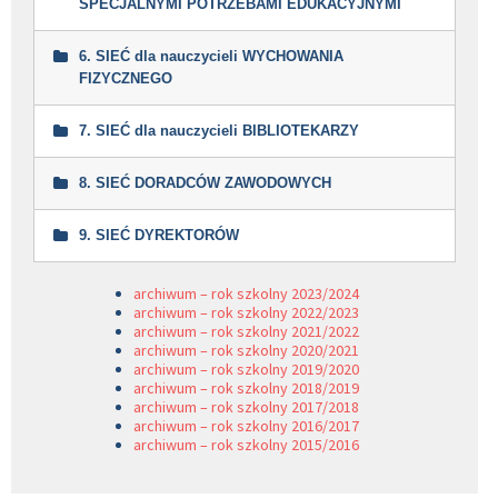
SPECJALNYMI POTRZEBAMI EDUKACYJNYMI
Sprawozdanie
Sprawozdanie
Plan pracy Sieci
Zdjęcie
Deklaracja
6. SIEĆ dla nauczycieli WYCHOWANIA
Zaproszenie
FIZYCZNEGO
Plan pracy sieci
Sprawozdanie
zaproszenie – Jak prawidłowo przygotować
Deklaracja przystąpienia do Sieci Współpracy
Film
konspekt lekcji/zajęć
7. SIEĆ dla nauczycieli BIBLIOTEKARZY
Plan pracy sieci
Zaproszenie
zaproszenie – Canva w pracy nauczyciela
Zaproszenie
Deklaracja przystąpienia do sieci
Sprawozdanie
8. SIEĆ DORADCÓW ZAWODOWYCH
Sprawozdanie
Film
Zdjęcia:
9. SIEĆ DYREKTORÓW
1
2
3
Plan pracy sieci
zaproszenie – Aktywne uczenie się – metody,
Zaproszenie
Plan pracy Sieci
które angażują naprawdę
Sprawozdanie
Deklaracja przystąpienia do
archiwum – rok szkolny 2023/2024
Sieci Współpracy
Spotkanie 2 – Zabawy ruchowe, które
archiwum – rok szkolny 2022/2023
Zaproszenie
SIEĆ DYREKTORÓW PRZEDSZKOLI
sprawią, że dzieci pokochają aktywność.
archiwum – rok szkolny 2021/2022
Samoświadomość, potrzeby,
Sprawozdanie
Zaproszenie
archiwum – rok szkolny 2020/2021
rozwój – dobrostan doradcy
Sprawozdanie
archiwum – rok szkolny 2019/2020
zawodowego – spotkanie 1
archiwum – rok szkolny 2018/2019
SIEĆ DYREKTORÓW SZKÓŁ PODSTAWOWYCH
Zaproszenie
Zaproszenie
archiwum – rok szkolny 2017/2018
Sprawozdanie
Sprawozdanie
archiwum – rok szkolny 2016/2017
Zdjęcia:
archiwum – rok szkolny 2015/2016
Targi Edukacji, Targi Pracy,
SIEĆ DYREKTORÓW SZKÓŁ
1
2
3
4
5
6
7
8
Projekty – czyli małymi krokami do
PONADPODSTAWOWYCH
dużych rzeczy – spotkanie 2