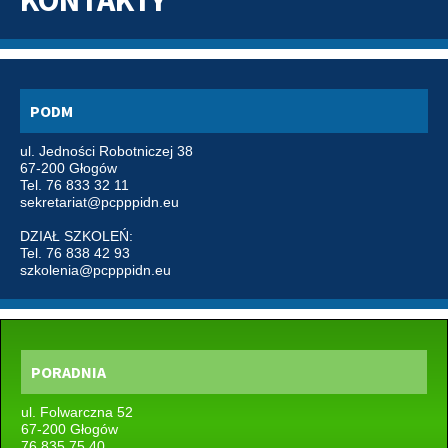
KONTAKTY
Zdjęcie
Dyplom
PODM
ul. Jedności Robotniczej 38
67-200 Głogów
Tel. 76 833 32 11
sekretariat@pcpppidn.eu
DZIAŁ SZKOLEŃ:
Tel. 76 838 42 93
szkolenia@pcpppidn.eu
PORADNIA
ul. Folwarczna 52
67-200 Głogów
76 835 75 40