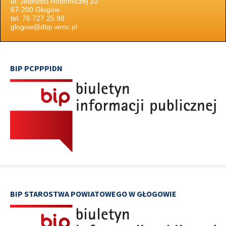
ul. Jedności Robotniczej 10
67-200 Głogów
tel. 76 727 25 98
glogow@dbp.wroc.pl
BIP PCPPPIDN
BIP STAROSTWA POWIATOWEGO W GŁOGOWIE