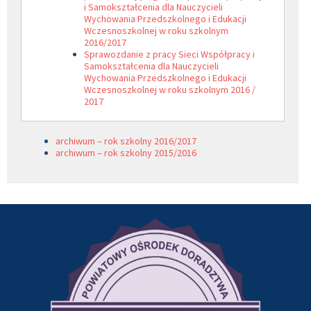
i Samokształcenia dla Nauczycieli
Wychowania Przedszkolnego i Edukacji
Wczesnoszkolnej w roku szkolnym
2016/2017
Sprawozdanie z pracy Sieci Współpracy i
Samokształcenia dla Nauczycieli
Wychowania Przedszkolnego i Edukacji
Wczesnoszkolnej w roku szkolnym 2016 /
2017
archiwum – rok szkolny 2016/2017
archiwum – rok szkolny 2015/2016