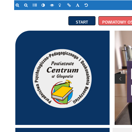
START
POWIATOWY O