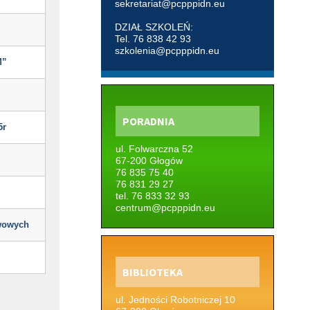
W
sekretariat@pcpppidn.eu
DZIAŁ SZKOLEŃ:
Tel. 76 838 42 93
szkolenia@pcpppidn.eu
M”
PORADNIA
5r
ul. Folwarczna 52
67-200 Głogów
76 835 75 40
76 831 29 27
tel. 76 833 32 93
centrum@pcpppidn.eu
awowych
BIBLIOTEKA
ul. Jedności Robotniczej 10