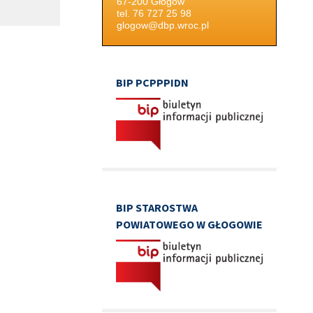
67-200 Głogów
tel. 76 727 25 98
glogow@dbp.wroc.pl
BIP PCPPPIDN
BIP STAROSTWA
POWIATOWEGO W GŁOGOWIE