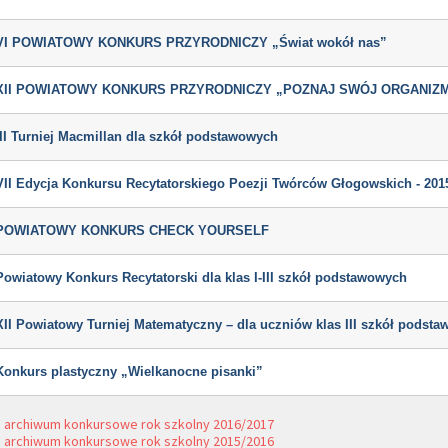
Wyniki etapu rejonowego VII Powiatowego Konkursu Geograficznego „
Sprawozdanie
POGONI ZA INDEKSEM”
regulamin
WYNIKI ETAPU REJONOWEGO POWIATOWEGO KONKURSU „W POGONI ZA
sprawozdanie
VI POWIATOWY KONKURS PRZYRODNICZY „Świat wokół nas”
INDEKSEM” – JĘZYK ANGIELSKI
regulamin
VII Powiatowy Konkurs Geograficzny „W pogoni za indeksem”
sprawozdanie
INDEKSY ROZDANE
XII POWIATOWY KONKURS PRZYRODNICZY „POZNAJ SWÓJ ORGANIZ
regulamin
sprawozdanie
III Turniej Macmillan dla szkół podstawowych
regulamin
zgłoszenie
VII Edycja Konkursu Recytatorskiego Poezji Twórców Głogowskich - 201
zakres materiału
regulamin
test 1-3 – eliminacje
karta zgłoszenia
test 1-3 – eliminacje – klucz
POWIATOWY KONKURS CHECK YOURSELF
test 4-6 – eliminacje
regulamin
test 4-6 – eliminacje – klucz
zagadnienia
Powiatowy Konkurs Recytatorski dla klas I-III szkół podstawowych
sprawozdanie
regulamin – szkoły miejskie
regulamin – szkoły zamiejscowe
XII Powiatowy Turniej Matematyczny – dla uczniów klas III szkół podst
terminy
pismo przewodnie
Protokół z przebiegu II etapu – szkoły miejskie
regulamin
Protokół z przebiegu II etapu – szkoły zamiejscowe
Konkurs plastyczny „Wielkanocne pisanki”
terminy
Protokół z finału konkursu
sprawozdanie
sprawozdanie
archiwum konkursowe rok szkolny 2016/2017
archiwum konkursowe rok szkolny 2015/2016