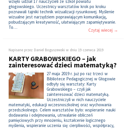
wzięło udział 17 nauczycieli ze szkół powiatu
głogowskiego. Uczestnicy warsztatów krok po kroku
poznawali tajniki technik wizualizacji rysunkowej. Myślenie
wizualne jest narzędziem poprawiającym komunikację,
pobudzającym kreatywność, ułatwiającym zapamiętywanie.
To…
Czytaj wiecej →
Napisane przez
Daniel Boguszewski
w dniu
19 czerwca 2019
KARTY GRABOWSKIEGO – jak
zainteresować dzieci matematyką?
27 maja 2019 r. już po raz trzeci w
Bibliotece Pedagogicznej w Głogowie
odbyły się warsztaty: Karty
Grabowskiego – czyli jak
zainteresować dzieci matematyką.
Uczestniczyli w nich nauczyciele
matematyki, edukacji wczesnoszkolnej oraz wychowania
przedszkolnego. Celem warsztatów było: wspieranie nauki
dodawania i odejmowania, utrwalanie obliczeń
pamięciowych przy mnożeniu, kształcenie logicznego
myślenia, wspieranie uczenia się: cierpliwości, współpracy,