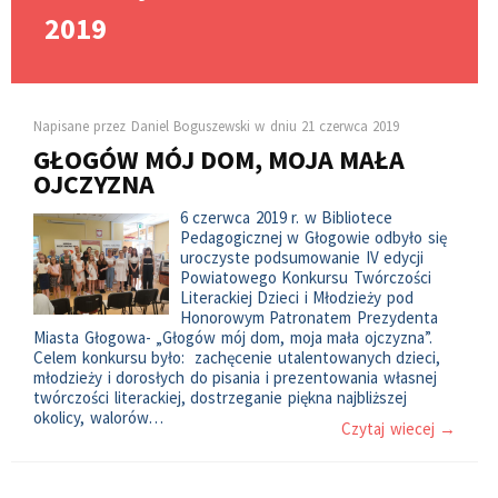
2019
Napisane przez
Daniel Boguszewski
w dniu
21 czerwca 2019
GŁOGÓW MÓJ DOM, MOJA MAŁA
OJCZYZNA
6 czerwca 2019 r. w Bibliotece
Pedagogicznej w Głogowie odbyło się
uroczyste podsumowanie IV edycji
Powiatowego Konkursu Twórczości
Literackiej Dzieci i Młodzieży pod
Honorowym Patronatem Prezydenta
Miasta Głogowa- „Głogów mój dom, moja mała ojczyzna”.
Celem konkursu było: zachęcenie utalentowanych dzieci,
młodzieży i dorosłych do pisania i prezentowania własnej
twórczości literackiej, dostrzeganie piękna najbliższej
okolicy, walorów…
Czytaj wiecej →