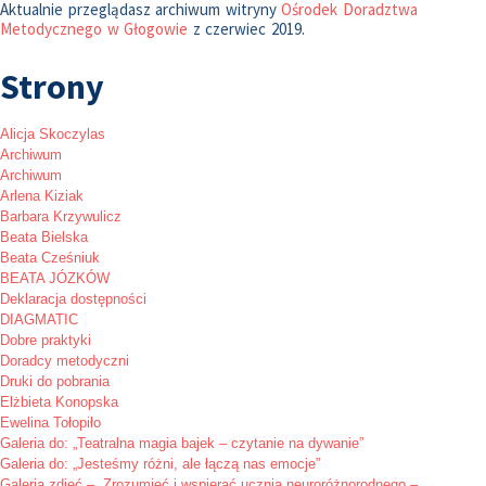
Aktualnie przeglądasz archiwum witryny
Ośrodek Doradztwa
Metodycznego w Głogowie
z czerwiec 2019.
Strony
Alicja Skoczylas
Archiwum
Archiwum
Arlena Kiziak
Barbara Krzywulicz
Beata Bielska
Beata Cześniuk
BEATA JÓZKÓW
Deklaracja dostępności
DIAGMATIC
Dobre praktyki
Doradcy metodyczni
Druki do pobrania
Elżbieta Konopska
Ewelina Tołopiło
Galeria do: „Teatralna magia bajek – czytanie na dywanie”
Galeria do: „Jesteśmy różni, ale łączą nas emocje”
Galeria zdjęć – „Zrozumieć i wspierać ucznia neuroróżnorodnego –