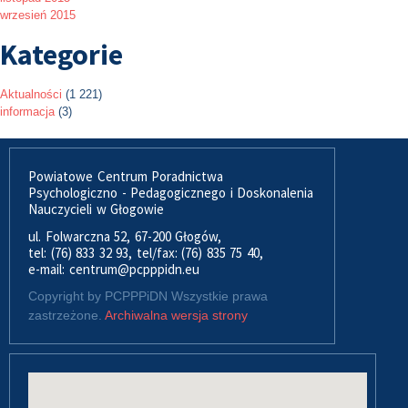
wrzesień 2015
Kategorie
Aktualności
(1 221)
informacja
(3)
Powiatowe Centrum Poradnictwa
Psychologiczno - Pedagogicznego i Doskonalenia
Nauczycieli w Głogowie
ul. Folwarczna 52, 67-200 Głogów,
tel: (76) 833 32 93, tel/fax: (76) 835 75 40,
e-mail: centrum@pcpppidn.eu
Copyright by PCPPPiDN Wszystkie prawa
zastrzeżone.
Archiwalna wersja strony