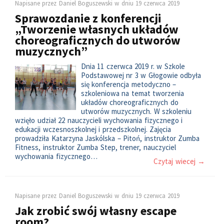
Napisane przez
Daniel Boguszewski
w dniu
19 czerwca 2019
Sprawozdanie z konferencji
„Tworzenie własnych układów
choreograficznych do utworów
muzycznych”
Dnia 11 czerwca 2019 r. w Szkole
Podstawowej nr 3 w Głogowie odbyła
się konferencja metodyczno –
szkoleniowa na temat tworzenia
układów choreograficznych do
utworów muzycznych. W szkoleniu
wzięło udział 22 nauczycieli wychowania fizycznego i
edukacji wczesnoszkolnej i przedszkolnej. Zajęcia
prowadziła Katarzyna Jaskólska – Pitoń, instruktor Zumba
Fitness, instruktor Zumba Step, trener, nauczyciel
wychowania fizycznego…
Czytaj wiecej →
Napisane przez
Daniel Boguszewski
w dniu
19 czerwca 2019
Jak zrobić swój własny escape
room?