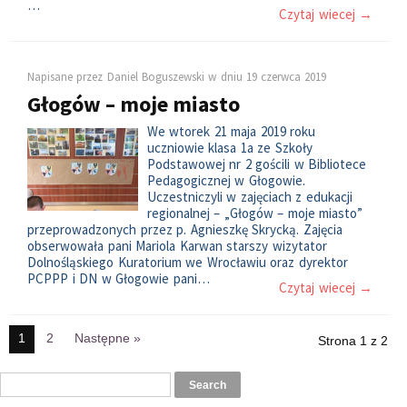
…
Czytaj wiecej →
Napisane przez
Daniel Boguszewski
w dniu
19 czerwca 2019
Głogów – moje miasto
We wtorek 21 maja 2019 roku
uczniowie klasa 1a ze Szkoły
Podstawowej nr 2 gościli w Bibliotece
Pedagogicznej w Głogowie.
Uczestniczyli w zajęciach z edukacji
regionalnej – „Głogów – moje miasto”
przeprowadzonych przez p. Agnieszkę Skrycką. Zajęcia
obserwowała pani Mariola Karwan starszy wizytator
Dolnośląskiego Kuratorium we Wrocławiu oraz dyrektor
PCPPP i DN w Głogowie pani…
Czytaj wiecej →
1
2
Następne »
Strona 1 z 2