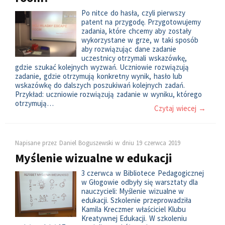
Po nitce do hasła, czyli pierwszy
patent na przygodę. Przygotowujemy
zadania, które chcemy aby zostały
wykorzystane w grze, w taki sposób
aby rozwiązując dane zadanie
uczestnicy otrzymali wskazówkę,
gdzie szukać kolejnych wyzwań. Uczniowie rozwiązują
zadanie, gdzie otrzymują konkretny wynik, hasło lub
wskazówkę do dalszych poszukiwań kolejnych zadań.
Przykład: uczniowie rozwiązują zadanie w wyniku, którego
otrzymują…
Czytaj wiecej →
Napisane przez
Daniel Boguszewski
w dniu
19 czerwca 2019
Myślenie wizualne w edukacji
3 czerwca w Bibliotece Pedagogicznej
w Głogowie odbyły się warsztaty dla
nauczycieli: Myślenie wizualne w
edukacji. Szkolenie przeprowadziła
Kamila Kreczmer właściciel Klubu
Kreatywnej Edukacji. W szkoleniu