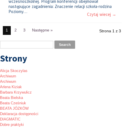
wczesnoszkolnej. Program konferencji obejmował
następujące zagadnienia: Znaczenie relacji szkoła-rodzina
Poziomy…
Czytaj wiecej →
1
2
3
Następne »
Strona 1 z 3
Strony
Alicja Skoczylas
Archiwum
Archiwum
Arlena Kiziak
Barbara Krzywulicz
Beata Bielska
Beata Cześniuk
BEATA JÓZKÓW
Deklaracja dostępności
DIAGMATIC
Dobre praktyki