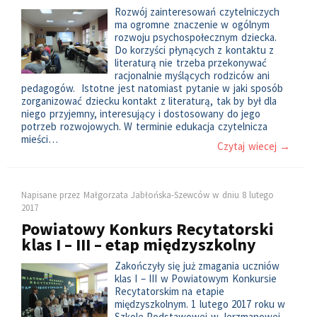
Rozwój zainteresowań czytelniczych
ma ogromne znaczenie w ogólnym
rozwoju psychospołecznym dziecka.
Do korzyści płynących z kontaktu z
literaturą nie trzeba przekonywać
racjonalnie myślących rodziców ani
pedagogów. Istotne jest natomiast pytanie w jaki sposób
zorganizować dziecku kontakt z literaturą, tak by był dla
niego przyjemny, interesujący i dostosowany do jego
potrzeb rozwojowych. W terminie edukacja czytelnicza
mieści…
Czytaj wiecej →
Napisane przez
Małgorzata Jabłońska-Szewców
w dniu
8 lutego
2017
Powiatowy Konkurs Recytatorski
klas I – III – etap międzyszkolny
Zakończyły się już zmagania uczniów
klas I – III w Powiatowym Konkursie
Recytatorskim na etapie
międzyszkolnym. 1 lutego 2017 roku w
Szkole Podstawowej w Jerzmanowej