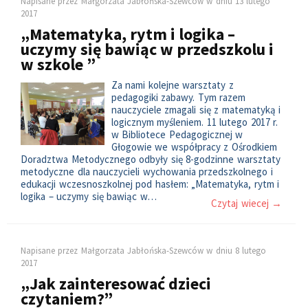
Napisane przez
Małgorzata Jabłońska-Szewców
w dniu
13 lutego
2017
„Matematyka, rytm i logika –
uczymy się bawiąc w przedszkolu i
w szkole ”
Za nami kolejne warsztaty z
pedagogiki zabawy. Tym razem
nauczyciele zmagali się z matematyką i
logicznym myśleniem. 11 lutego 2017 r.
w Bibliotece Pedagogicznej w
Głogowie we współpracy z Ośrodkiem
Doradztwa Metodycznego odbyły się 8-godzinne warsztaty
metodyczne dla nauczycieli wychowania przedszkolnego i
edukacji wczesnoszkolnej pod hasłem: „Matematyka, rytm i
logika – uczymy się bawiąc w…
Czytaj wiecej →
Napisane przez
Małgorzata Jabłońska-Szewców
w dniu
8 lutego
2017
„Jak zainteresować dzieci
czytaniem?”