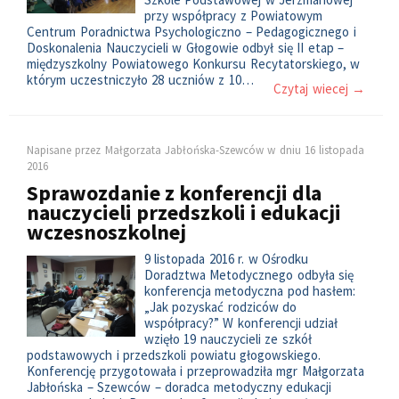
przy współpracy z Powiatowym
Centrum Poradnictwa Psychologiczno – Pedagogicznego i
Doskonalenia Nauczycieli w Głogowie odbył się II etap –
międzyszkolny Powiatowego Konkursu Recytatorskiego, w
którym uczestniczyło 28 uczniów z 10…
Czytaj wiecej →
Napisane przez
Małgorzata Jabłońska-Szewców
w dniu
16 listopada
2016
Sprawozdanie z konferencji dla
nauczycieli przedszkoli i edukacji
wczesnoszkolnej
9 listopada 2016 r. w Ośrodku
Doradztwa Metodycznego odbyła się
konferencja metodyczna pod hasłem:
„Jak pozyskać rodziców do
współpracy?” W konferencji udział
wzięło 19 nauczycieli ze szkół
podstawowych i przedszkoli powiatu głogowskiego.
Konferencję przygotowała i przeprowadziła mgr Małgorzata
Jabłońska – Szewców – doradca metodyczny edukacji