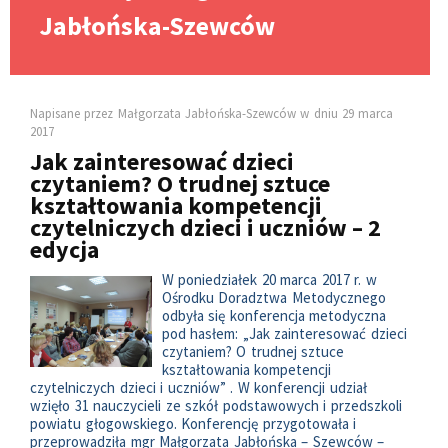
Jabłońska-Szewców
Napisane przez
Małgorzata Jabłońska-Szewców
w dniu
29 marca
2017
Jak zainteresować dzieci
czytaniem? O trudnej sztuce
kształtowania kompetencji
czytelniczych dzieci i uczniów – 2
edycja
W poniedziałek 20 marca 2017 r. w
Ośrodku Doradztwa Metodycznego
odbyła się konferencja metodyczna
pod hasłem: „Jak zainteresować dzieci
czytaniem? O trudnej sztuce
kształtowania kompetencji
czytelniczych dzieci i uczniów” . W konferencji udział
wzięło 31 nauczycieli ze szkół podstawowych i przedszkoli
powiatu głogowskiego. Konferencję przygotowała i
przeprowadziła mgr Małgorzata Jabłońska – Szewców –