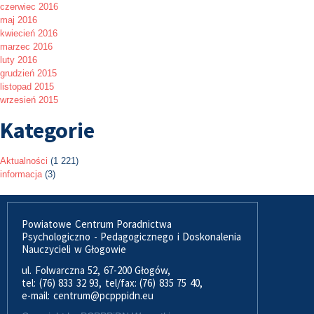
czerwiec 2016
maj 2016
kwiecień 2016
marzec 2016
luty 2016
grudzień 2015
listopad 2015
wrzesień 2015
Kategorie
Aktualności
(1 221)
informacja
(3)
Powiatowe Centrum Poradnictwa
Psychologiczno - Pedagogicznego i Doskonalenia
Nauczycieli w Głogowie
ul. Folwarczna 52, 67-200 Głogów,
tel: (76) 833 32 93, tel/fax: (76) 835 75 40,
e-mail: centrum@pcpppidn.eu