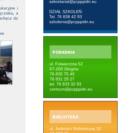
sekretariat@pcpppidn.eu
ukacyjne i
DZIAŁ SZKOLEŃ:
ęcznika, a
Tel. 76 838 42 93
zachęca do
szkolenia@pcpppidn.eu
wie
PORADNIA
ul. Folwarczna 52
67-200 Głogów
76 835 75 40
76 831 29 27
tel. 76 833 32 93
centrum@pcpppidn.eu
BIBLIOTEKA
ul. Jedności Robotniczej 10