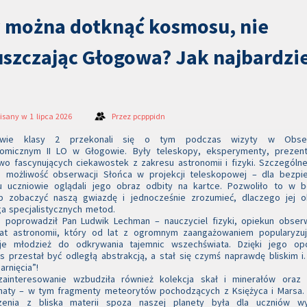
 można dotknąć kosmosu, nie
szczając Głogowa? Jak najbardzie
isany w 1 lipca 2026
Przez
pcpppidn
owie klasy 2 przekonali się o tym podczas wizyty w Obser
nomicznym II LO w Głogowie. Były teleskopy, eksperymenty, prezent
o fascynujących ciekawostek z zakresu astronomii i fizyki. Szczególn
a możliwość obserwacji Słońca w projekcji teleskopowej – dla bezpi
u uczniowie oglądali jego obraz odbity na kartce. Pozwoliło to w b
b zobaczyć naszą gwiazdę i jednocześnie zrozumieć, dlaczego jej o
 specjalistycznych metod.
a poprowadził Pan Ludwik Lechman – nauczyciel fizyki, opiekun obser
nat astronomii, który od lat z ogromnym zaangażowaniem popularyzuj
ruje młodzież do odkrywania tajemnic wszechświata. Dzięki jego op
 przestał być odległą abstrakcją, a stał się czymś naprawdę bliskim 
arnięcia”!
zainteresowanie wzbudziła również kolekcja skał i minerałów oraz 
aty – w tym fragmenty meteorytów pochodzących z Księżyca i Marsa. 
zenia z bliska materii spoza naszej planety była dla uczniów w