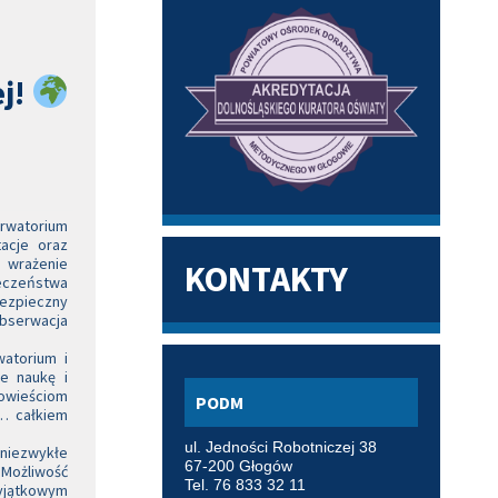
j!
watorium
acje oraz
e wrażenie
KONTAKTY
eczeństwa
ezpieczny
bserwacja
watorium i
e naukę i
owieściom
PODM
i… całkiem
ul. Jedności Robotniczej 38
niezwykłe
67-200 Głogów
Możliwość
Tel. 76 833 32 11
yjątkowym