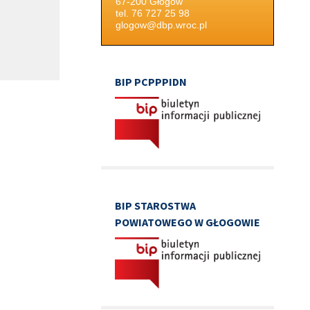
67-200 Głogów
tel. 76 727 25 98
glogow@dbp.wroc.pl
BIP PCPPPIDN
BIP STAROSTWA
POWIATOWEGO W GŁOGOWIE