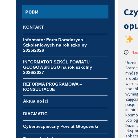
Czy
PODM
opu
KONTAKT
Informator Form Doradczych i
Szkoleniowych na rok szkolny
2025/2026
Nap
INFORMATOR SZKÓŁ POWIATU
Uczni
GŁOGOWSKIEGO na rok szkolny
Astro
2026/2027
mnóstw
zrobił
wzrok
REFORMA PROGRAMOWA –
sposó
KONSULTACJE
wymaga
Zajęci
Aktualności
pasjo
inspi
DIAGMATIC
kosmos
„do og
Duże 
Cyberbezpieczny Powiat Głogowski
ekspon
zobac