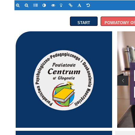
START
POWIATOWY O