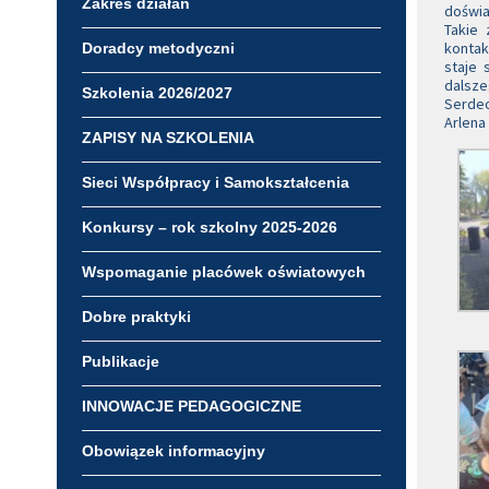
Zakres działań
doświ
Takie 
kontak
Doradcy metodyczni
staje 
dalsze
Szkolenia 2026/2027
Serdec
Arlena
ZAPISY NA SZKOLENIA
Sieci Współpracy i Samokształcenia
Konkursy – rok szkolny 2025-2026
Wspomaganie placówek oświatowych
Dobre praktyki
Publikacje
INNOWACJE PEDAGOGICZNE
Obowiązek informacyjny