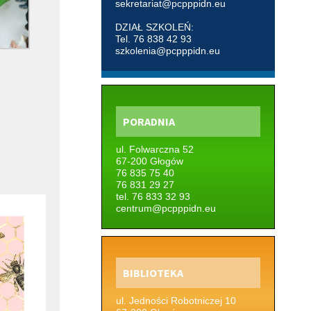
sekretariat@pcpppidn.eu
DZIAŁ SZKOLEŃ:
Tel. 76 838 42 93
szkolenia@pcpppidn.eu
PORADNIA
ul. Folwarczna 52
67-200 Głogów
76 835 75 40
76 831 29 27
tel. 76 833 32 93
centrum@pcpppidn.eu
BIBLIOTEKA
ul. Jedności Robotniczej 10