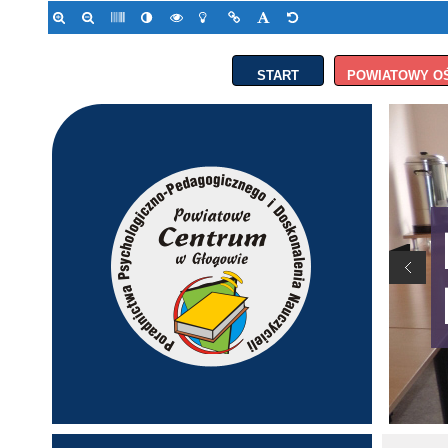
START
POWIATOWY O