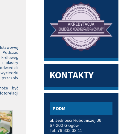
odstawowej
e. Podczas
 królowej,
 i plastry
odwiedzili
KONTAKTY
wycieczki
ę pszczoły
 może być
otorelacji
PODM
ul. Jedności Robotniczej 38
67-200 Głogów
Tel. 76 833 32 11