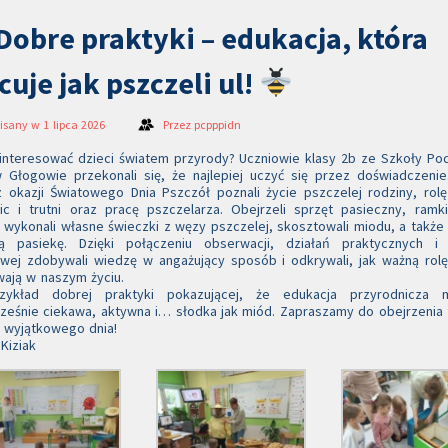
Dobre praktyki – edukacja, która
cuje jak pszczeli ul!
isany w 1 lipca 2026
Przez
pcpppidn
interesować dzieci światem przyrody? Uczniowie klasy 2b ze Szkoły P
 Głogowie przekonali się, że najlepiej uczyć się przez doświadczeni
z okazji Światowego Dnia Pszczół poznali życie pszczelej rodziny, rolę
ic i trutni oraz pracę pszczelarza. Obejrzeli sprzęt pasieczny, ramki
 wykonali własne świeczki z węzy pszczelej, skosztowali miodu, a także 
ką pasiekę. Dzięki połączeniu obserwacji, działań praktycznych i 
wej zdobywali wiedzę w angażujący sposób i odkrywali, jak ważną rol
ają w naszym życiu.
zykład dobrej praktyki pokazującej, że edukacja przyrodnicza
ześnie ciekawa, aktywna i… słodka jak miód. Zapraszamy do obejrzenia f
 wyjątkowego dnia!
 Kiziak