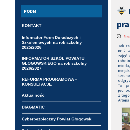
PODM
pra
KONTAKT
Nap
Informator Form Doradczych i
Szkoleniowych na rok szkolny
Jak za
2025/2026
nr 2 w
zajęć 
INFORMATOR SZKÓŁ POWIATU
robotn
GŁOGOWSKIEGO na rok szkolny
miodu,
2026/2027
miejs
tereno
REFORMA PROGRAMOWA –
odgryw
KONSULTACJE
To pr
jednoc
z tego
Aktualności
Arlena
DIAGMATIC
Cyberbezpieczny Powiat Głogowski