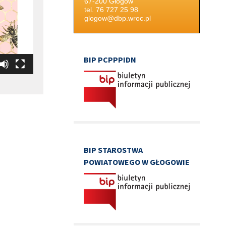
67-200 Głogów
tel. 76 727 25 98
glogow@dbp.wroc.pl
BIP PCPPPIDN
BIP STAROSTWA
POWIATOWEGO W GŁOGOWIE