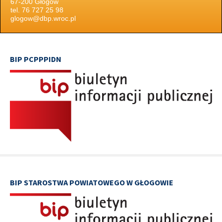
67-200 Głogów
tel. 76 727 25 98
glogow@dbp.wroc.pl
BIP PCPPPIDN
BIP STAROSTWA POWIATOWEGO W GŁOGOWIE