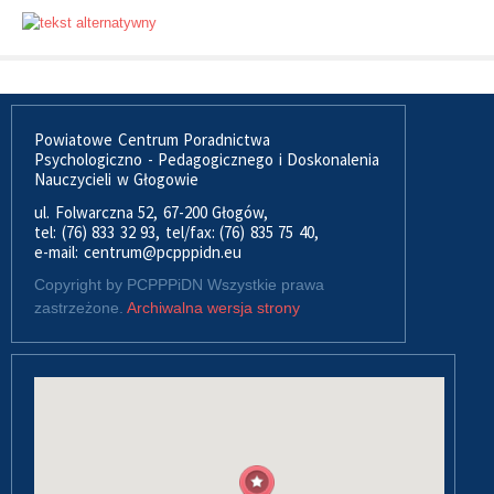
Powiatowe Centrum Poradnictwa
Psychologiczno - Pedagogicznego i Doskonalenia
Nauczycieli w Głogowie
ul. Folwarczna 52, 67-200 Głogów,
tel: (76) 833 32 93, tel/fax: (76) 835 75 40,
e-mail: centrum@pcpppidn.eu
Copyright by PCPPPiDN Wszystkie prawa
zastrzeżone.
Archiwalna wersja strony