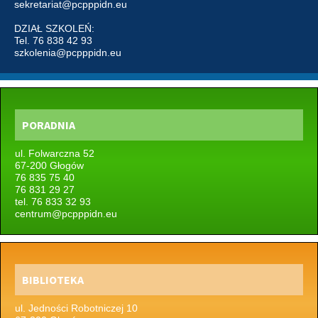
sekretariat@pcpppidn.eu
DZIAŁ SZKOLEŃ:
Tel. 76 838 42 93
szkolenia@pcpppidn.eu
PORADNIA
ul. Folwarczna 52
67-200 Głogów
76 835 75 40
76 831 29 27
tel. 76 833 32 93
centrum@pcpppidn.eu
BIBLIOTEKA
ul. Jedności Robotniczej 10