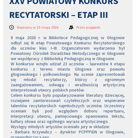
XXV POWIATOWY KONKURS
RECYTATORSKI – ETAP III
Napisany w 15 maja 2026
Przez
pcpppidn
8 maja 2026 r. w Bibliotece Pedagogicznej w Głogowie
odbył się III etap Powiatowego Konkursu Recytatorskiego
dla uczniów klas I–III. Organizatorem wydarzenia był
Powiatowy Ośrodek Doradztwa Metodycznego w Głogowie
we współpracy z Biblioteką Pedagogiczną w Głogowie.
W konkursie wzięło udział 23 uczniów – laureatów II etapu
konkursu z terenu miasta Głogowa oraz powiatu
głogowskiego i polkowickiego. Na scenie zaprezentowali
się młodzi recytatorzy, którzy z ogromnym
zaangażowaniem, odwagą i wrażliwością artystyczną
interpretowali utwory polskich poetów.
Celem konkursu było popularyzowanie literatury dziecięcej,
rozwijanie zainteresowań czytelniczych oraz wspieranie
talentów recytatorskich najmłodszych uczniów. Uczestnicy
oceniani byli pod względem doboru repertuaru,
interpretacji utworu, pamięciowego opanowania tekstu,
kultury słowa oraz ogólnego wyrazu artystycznego.
Występy młodych artystów oceniało jury w składzie:
• Barbara Krzywulicz – dyrektor PCPPPiDN w Głogowie,
przewodnicząca jury,