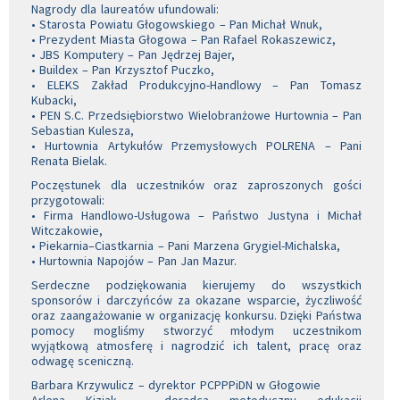
Nagrody dla laureatów ufundowali:
• Starosta Powiatu Głogowskiego – Pan Michał Wnuk,
• Prezydent Miasta Głogowa – Pan Rafael Rokaszewicz,
• JBS Komputery – Pan Jędrzej Bajer,
• Buildex – Pan Krzysztof Puczko,
• ELEKS Zakład Produkcyjno-Handlowy – Pan Tomasz
Kubacki,
• PEN S.C. Przedsiębiorstwo Wielobranżowe Hurtownia – Pan
Sebastian Kulesza,
• Hurtownia Artykułów Przemysłowych POLRENA – Pani
Renata Bielak.
Poczęstunek dla uczestników oraz zaproszonych gości
przygotowali:
• Firma Handlowo-Usługowa – Państwo Justyna i Michał
Witczakowie,
• Piekarnia–Ciastkarnia – Pani Marzena Grygiel-Michalska,
• Hurtownia Napojów – Pan Jan Mazur.
Serdeczne podziękowania kierujemy do wszystkich
sponsorów i darczyńców za okazane wsparcie, życzliwość
oraz zaangażowanie w organizację konkursu. Dzięki Państwa
pomocy mogliśmy stworzyć młodym uczestnikom
wyjątkową atmosferę i nagrodzić ich talent, pracę oraz
odwagę sceniczną.
Barbara Krzywulicz – dyrektor PCPPPiDN w Głogowie
Arlena Kiziak – doradca metodyczny edukacji