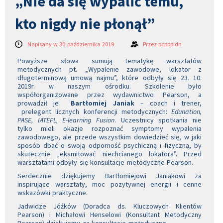
„Nie da się wypalić temu,
kto nigdy nie płonął”
Napisany w 30 października 2019
Przez
pcpppidn
Powyższe słowa sumują tematykę warsztatów
metodycznych pt. „Wypalenie zawodowe, lokator z
długoterminową umową najmu”, które odbyły się 23. 10.
2019r. w naszym ośrodku. Szkolenie było
współorganizowane przez wydawnictwo Pearson, a
prowadził je
Bartłomiej Janiak
– coach i trener,
prelegent licznych konferencji metodycznych:
Edunation,
PASE, IATEFL, E-learning Fusion
. Uczestnicy spotkania nie
tylko mieli okazje rozpoznać symptomy wypalenia
zawodowego, ale przede wszystkim dowiedzieć się, w jaki
sposób dbać o swoją odporność psychiczną i fizyczną, by
skutecznie „eksmitować niechcianego lokatora”. Przed
warsztatami odbyły się konsultacje metodyczne Pearson.
Serdecznie dziękujemy Bartłomiejowi Janiakowi za
inspirujące warsztaty, moc pozytywnej energii i cenne
wskazówki praktyczne.
Jadwidze Jóźków (Doradca ds. Kluczowych Klientów
Pearson) i Michałowi Henselowi (Konsultant Metodyczny